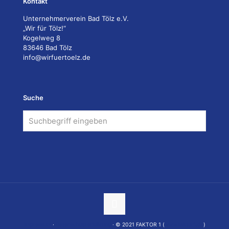
Kontakt
Unternehmerverein Bad Tölz e.V.
„Wir für Tölz!“
Kogelweg 8
83646 Bad Tölz
info@wirfuertoelz.de
Suche
Impressum
·
Datenschutzerklärung
· © 2021 FAKTOR 1 (
www.faktor1.de
)