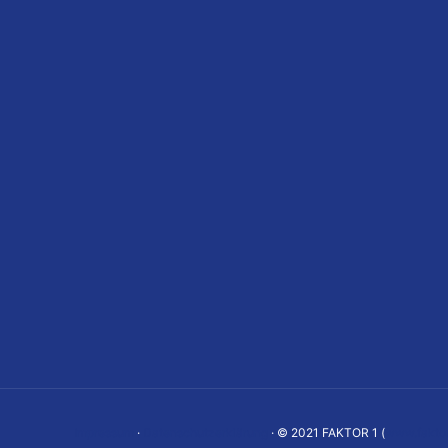
Impressum
·
Datenschutzerklärung
· © 2021 FAKTOR 1 (
www.faktor