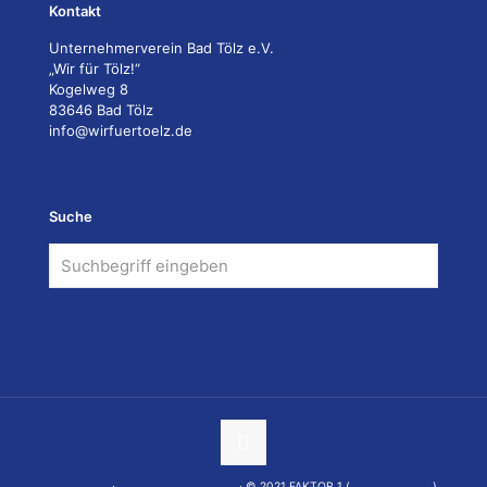
Kontakt
Unternehmerverein Bad Tölz e.V.
„Wir für Tölz!“
Kogelweg 8
83646 Bad Tölz
info@wirfuertoelz.de
Suche
Impressum
·
Datenschutzerklärung
· © 2021 FAKTOR 1 (
www.faktor1.de
)