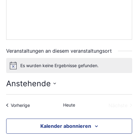
Veranstaltungen an diesem veranstaltungsort
Es wurden keine Ergebnisse gefunden.
Hinweis
Anstehende
Datum
wählen.
Heute
Nächste
Veranstaltungen
Vorherige
Veransta
Kalender abonnieren