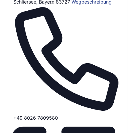
Schliersee
,
Bayern
83727
Wegbeschreibung
Telefon
+49 8026 7809580