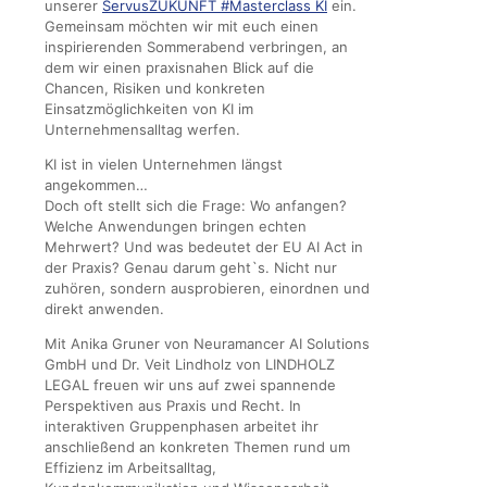
unserer
ServusZUKUNFT #Masterclass KI
ein.
Gemeinsam möchten wir mit euch einen
inspirierenden Sommerabend verbringen, an
dem wir einen praxisnahen Blick auf die
Chancen, Risiken und konkreten
Einsatzmöglichkeiten von KI im
Unternehmensalltag werfen.
KI ist in vielen Unternehmen längst
angekommen…
Doch oft stellt sich die Frage: Wo anfangen?
Welche Anwendungen bringen echten
Mehrwert? Und was bedeutet der EU AI Act in
der Praxis? Genau darum geht`s. Nicht nur
zuhören, sondern ausprobieren, einordnen und
direkt anwenden.
Mit
Anika Gruner
von
Neuramancer AI Solutions
GmbH
und
Dr. Veit Lindholz
von
LINDHOLZ
LEGAL
freuen wir uns auf zwei spannende
Perspektiven aus Praxis und Recht. In
interaktiven Gruppenphasen arbeitet ihr
anschließend an konkreten Themen rund um
Effizienz im Arbeitsalltag,