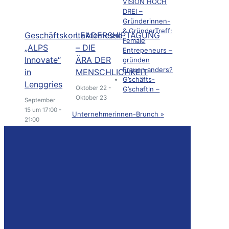
VISION HOCH
DREI –
Gründerinnen-
& GründerTreff:
Geschäftskontaktemesse
LEADERSHIPTAGUNG
Female
„ALPS
– DIE
Entrepeneurs –
Innovate“
ÄRA DER
gründen
Frauen anders?
in
MENSCHLICHKEIT
G’schäfts-
Lenggries
Oktober 22
-
G’schaftln –
Oktober 23
September
15 um 17:00
-
Unternehmerinnen-Brunch
»
21:00