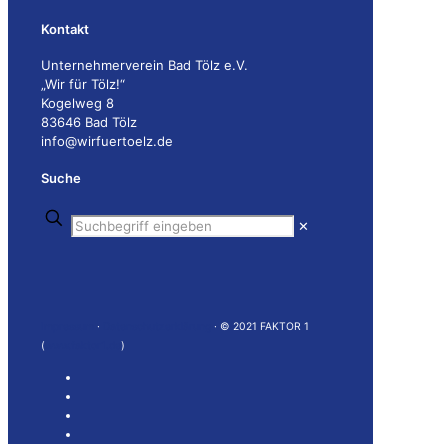
Kontakt
Unternehmerverein Bad Tölz e.V.
„Wir für Tölz!“
Kogelweg 8
83646 Bad Tölz
info@wirfuertoelz.de
Suche
✕
Impressum
·
Datenschutzerklärung
· © 2021 FAKTOR 1
(
www.faktor1.de
)