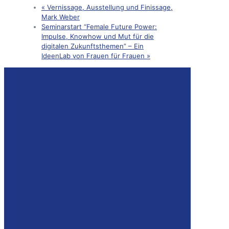
«
Vernissage, Ausstellung und Finissage,
Mark Weber
Seminarstart “Female Future Power:
Impulse, Knowhow und Mut für die
digitalen Zukunftsthemen” – Ein
IdeenLab von Frauen für Frauen
»