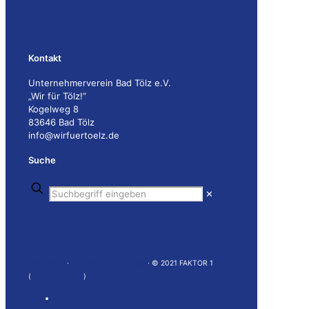
Kontakt
Unternehmerverein Bad Tölz e.V.
„Wir für Tölz!“
Kogelweg 8
83646 Bad Tölz
info@wirfuertoelz.de
Suche
✕
Impressum
·
Datenschutzerklärung
· © 2021 FAKTOR 1
(
www.faktor1.de
)