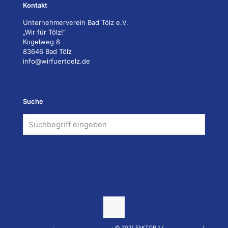
Kontakt
Unternehmerverein Bad Tölz e.V.
„Wir für Tölz!“
Kogelweg 8
83646 Bad Tölz
info@wirfuertoelz.de
Suche
Impressum
·
Datenschutzerklärung
· © 2021 FAKTOR 1 (
www.faktor1.de
)