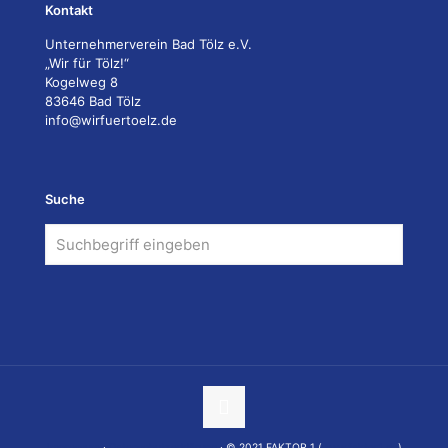
Kontakt
Unternehmerverein Bad Tölz e.V.
„Wir für Tölz!“
Kogelweg 8
83646 Bad Tölz
info@wirfuertoelz.de
Suche
Impressum
·
Datenschutzerklärung
· © 2021 FAKTOR 1 (
www.faktor1.de
)