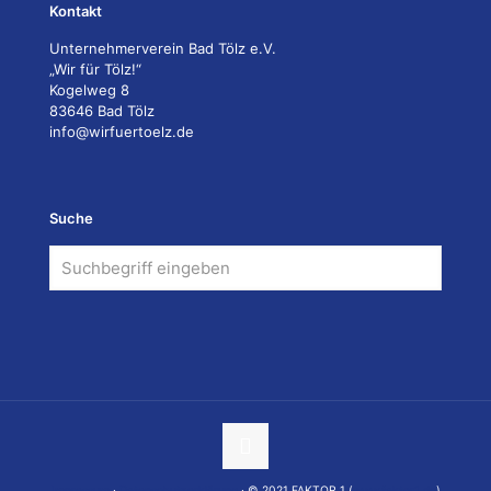
Kontakt
Unternehmerverein Bad Tölz e.V.
„Wir für Tölz!“
Kogelweg 8
83646 Bad Tölz
info@wirfuertoelz.de
Suche
Impressum
·
Datenschutzerklärung
· © 2021 FAKTOR 1 (
www.faktor1.de
)