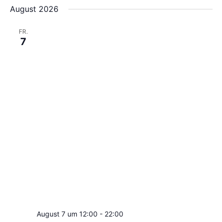
Suche
Nav
August 2026
wählen.
und
Ansicht
FR.
7
Navigat
August 7 um 12:00
-
22:00