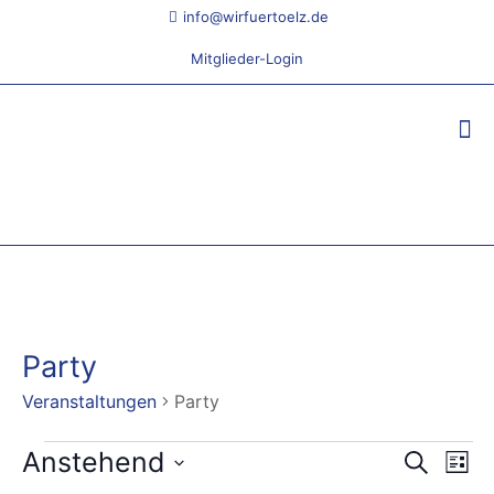
info@wirfuertoelz.de
Mitglieder-Login
Party
Veranstaltungen
Party
Veranstaltungen
Anstehend
Veranst
Ver
Suche
List
Ans
Datum