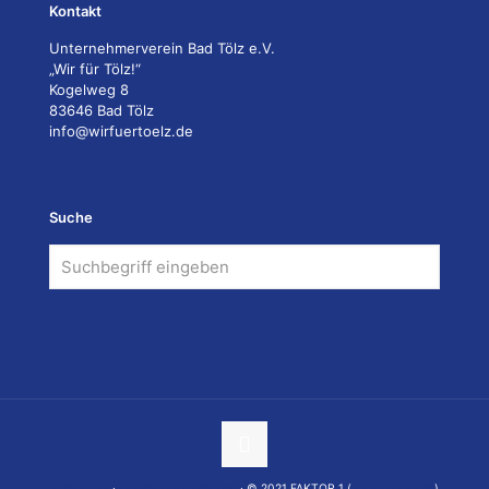
Kontakt
Unternehmerverein Bad Tölz e.V.
„Wir für Tölz!“
Kogelweg 8
83646 Bad Tölz
info@wirfuertoelz.de
Suche
Impressum
·
Datenschutzerklärung
· © 2021 FAKTOR 1 (
www.faktor1.de
)