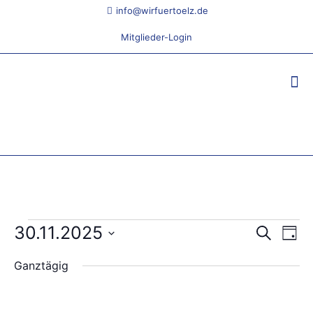
info@wirfuertoelz.de
Mitglieder-Login
Veranstaltungen
30.11.2025
Veranst
Ver
Suche
Tag
Ans
Suche
für
Datum
Nav
Ganztägig
wählen.
und
30.
Ansicht
November