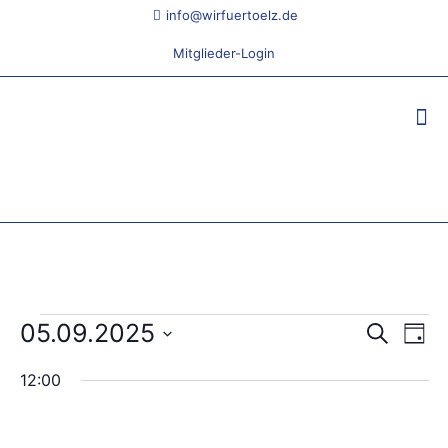
info@wirfuertoelz.de
Mitglieder-Login
Veranstaltungen
05.09.2025
Veranst
Ver
Suche
Tag
Ans
Suche
für
Datum
Nav
12:00
wählen.
und
5.
Ansicht
September