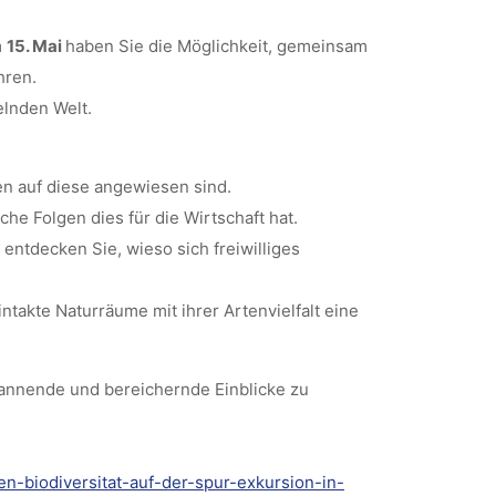
m
15. Mai
haben Sie die Möglichkeit, gemeinsam
hren.
elnden Welt.
en auf diese angewiesen sind.
he Folgen dies für die Wirtschaft hat.
 entdecken Sie, wieso sich freiwilliges
takte Naturräume mit ihrer Artenvielfalt eine
pannende und bereichernde Einblicke zu
en-biodiversitat-auf-der-spur-exkursion-in-