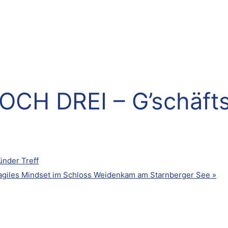
CH DREI – G’schäfts
nder Treff
agiles Mindset im Schloss Weidenkam am Starnberger See
»