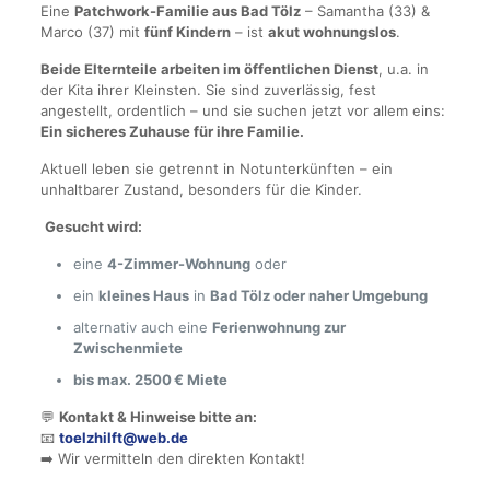
Eine
Patchwork-Familie aus Bad Tölz
– Samantha (33) &
Marco (37) mit
fünf Kindern
– ist
akut wohnungslos
.
Beide Elternteile arbeiten im öffentlichen Dienst
, u.a. in
der Kita ihrer Kleinsten. Sie sind zuverlässig, fest
angestellt, ordentlich – und sie suchen jetzt vor allem eins:
Ein sicheres Zuhause für ihre Familie.
Aktuell leben sie getrennt in Notunterkünften – ein
unhaltbarer Zustand, besonders für die Kinder.
Gesucht wird:
eine
4-Zimmer-Wohnung
oder
ein
kleines Haus
in
Bad Tölz oder naher Umgebung
alternativ auch eine
Ferienwohnung zur
Zwischenmiete
bis max. 2500 € Miete
💬
Kontakt & Hinweise bitte an:
📧
toelzhilft@web.de
➡️ Wir vermitteln den direkten Kontakt!