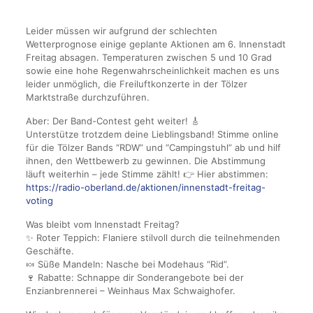
Leider müssen wir aufgrund der schlechten
Wetterprognose einige geplante Aktionen am 6. Innenstadt
Freitag absagen. Temperaturen zwischen 5 und 10 Grad
sowie eine hohe Regenwahrscheinlichkeit machen es uns
leider unmöglich, die Freiluftkonzerte in der Tölzer
Marktstraße durchzuführen.
Aber: Der Band-Contest geht weiter! 🎸
Unterstütze trotzdem deine Lieblingsband! Stimme online
für die Tölzer Bands “RDW” und “Campingstuhl” ab und hilf
ihnen, den Wettbewerb zu gewinnen. Die Abstimmung
läuft weiterhin – jede Stimme zählt! 👉 Hier abstimmen:
https://radio-oberland.de/aktionen/innenstadt-freitag-
voting
Was bleibt vom Innenstadt Freitag?
✨ Roter Teppich: Flaniere stilvoll durch die teilnehmenden
Geschäfte.
🍬 Süße Mandeln: Nasche bei Modehaus “Rid”.
🍷 Rabatte: Schnappe dir Sonderangebote bei der
Enzianbrennerei – Weinhaus Max Schwaighofer.